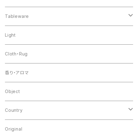
chair
Tableware
shelf
pottery
Light
table
glass
Cloth・Rug
other
flower base
香り・アロマ
other
Object
Country
japan
Original