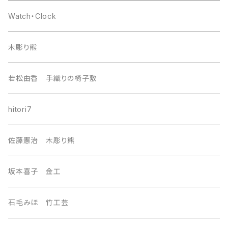
europa
Watch・Clock
india
木彫り熊
nordic
若松由香 手織りの椅子敷
southeast Asia
hitori7
east asia
佐藤憲治 木彫り熊
Central Asia
坂本喜子 金工
U.S.A
石毛みほ 竹工芸