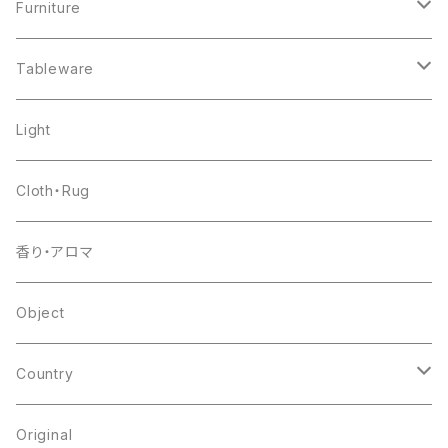
Furniture
chair
Tableware
shelf
pottery
Light
table
glass
Cloth・Rug
other
flower base
香り・アロマ
other
Object
Country
japan
Original