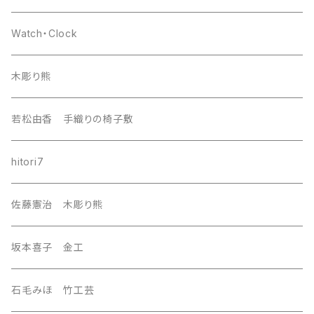
europa
Watch・Clock
india
木彫り熊
nordic
若松由香 手織りの椅子敷
southeast Asia
hitori7
east asia
佐藤憲治 木彫り熊
Central Asia
坂本喜子 金工
U.S.A
石毛みほ 竹工芸