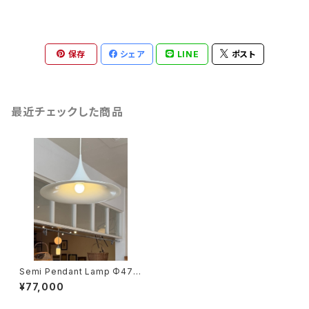
保存
シェア
LINE
ポスト
最近チェックした商品
Semi Pendant Lamp Φ47c
m
¥77,000