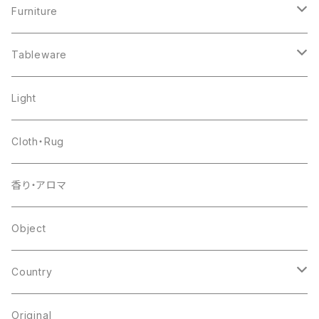
Furniture
chair
Tableware
shelf
pottery
Light
table
glass
Cloth・Rug
other
flower base
香り・アロマ
other
Object
Country
japan
Original