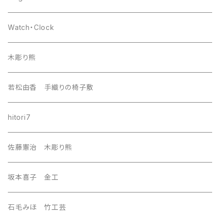
europa
Watch・Clock
india
木彫り熊
nordic
若松由香 手織りの椅子敷
southeast Asia
hitori7
east asia
佐藤憲治 木彫り熊
Central Asia
坂本喜子 金工
U.S.A
石毛みほ 竹工芸