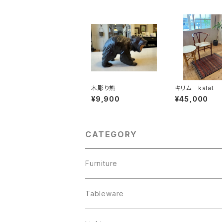
木彫り熊
キリム kalat
¥9,900
¥45,000
CATEGORY
Furniture
chair
Tableware