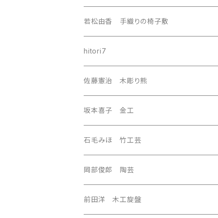
nordic
若松由香 手織りの椅子敷
southeast Asia
hitori7
east asia
佐藤憲治 木彫り熊
Central Asia
坂本喜子 金工
U.S.A
石毛みほ 竹工芸
岡部俊郎 陶芸
前田洋 木工旋盤