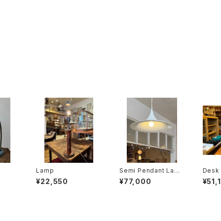
Lamp
Semi Pendant Lamp
Desk
Φ47cm
¥22,550
¥77,000
¥51,