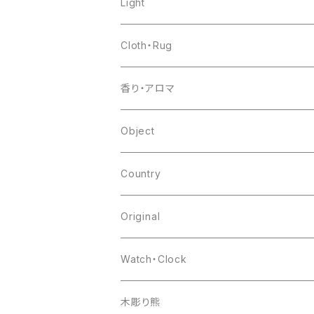
shelf
pottery
Light
table
glass
Cloth・Rug
other
flower base
香り・アロマ
other
Object
Country
japan
Original
europa
Watch・Clock
india
木彫り熊