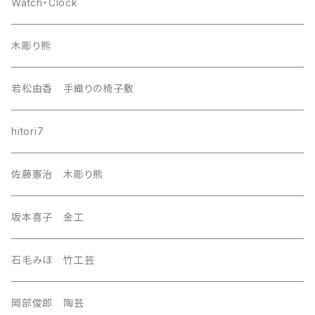
europa
Watch・Clock
india
木彫り熊
nordic
若松由香 手織りの椅子敷
southeast Asia
hitori7
east asia
佐藤憲治 木彫り熊
Central Asia
坂本喜子 金工
U.S.A
石毛みほ 竹工芸
岡部俊郎 陶芸