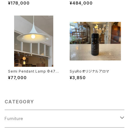
¥178,000
¥484,000
Semi Pendant Lamp Φ47c
SyuRoオリジナルアロマ
m
¥77,000
¥3,850
CATEGORY
Furniture