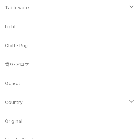
chair
Tableware
shelf
pottery
Light
table
glass
Cloth・Rug
other
flower base
香り・アロマ
other
Object
Country
japan
Original