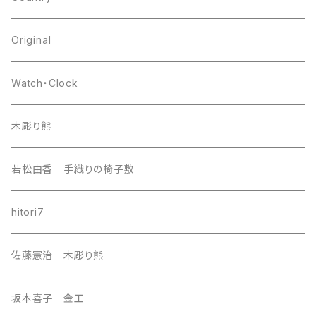
japan
Original
europa
Watch・Clock
india
木彫り熊
nordic
若松由香 手織りの椅子敷
southeast Asia
hitori7
east asia
佐藤憲治 木彫り熊
Central Asia
坂本喜子 金工