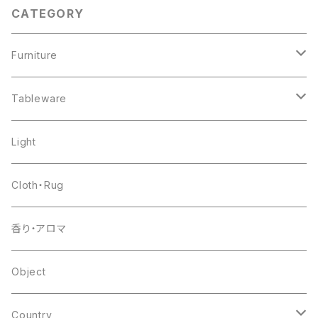
CATEGORY
Furniture
chair
Tableware
shelf
pottery
Light
table
glass
Cloth・Rug
other
flower base
香り・アロマ
other
Object
Country