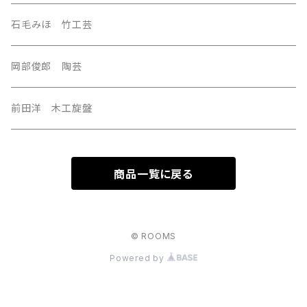
U.S.A
石毛みほ 竹工芸
岡部俊郎 陶芸
前田洋 木工旋盤
商品一覧に戻る
© ROOMS
Powered by