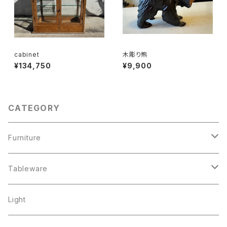
cabinet
木彫り熊
¥134,750
¥9,900
CATEGORY
Furniture
chair
Tableware
shelf
pottery
Light