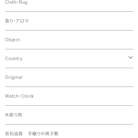
table
glass
Cloth・Rug
other
flower base
香り・アロマ
other
Object
Country
japan
Original
europa
Watch・Clock
india
木彫り熊
nordic
若松由香 手織りの椅子敷