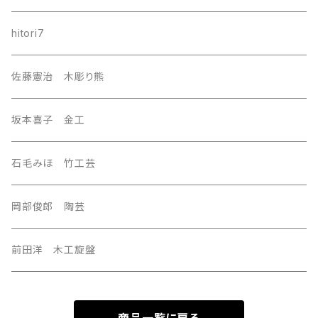
southeast Asia
hitori7
east asia
佐藤憲治 木彫り熊
Central Asia
坂本喜子 金工
U.S.A
石毛みほ 竹工芸
岡部俊郎 陶芸
前田洋 木工旋盤