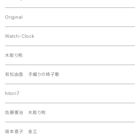
japan
Original
europa
Watch・Clock
india
木彫り熊
nordic
若松由香 手織りの椅子敷
southeast Asia
hitori7
east asia
佐藤憲治 木彫り熊
Central Asia
坂本喜子 金工