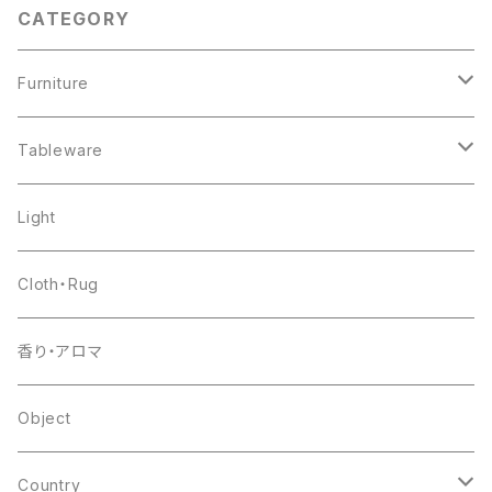
CATEGORY
Furniture
chair
Tableware
shelf
pottery
Light
table
glass
Cloth・Rug
other
flower base
香り・アロマ
other
Object
Country