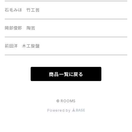
U.S.A
石毛みほ 竹工芸
岡部俊郎 陶芸
前田洋 木工旋盤
商品一覧に戻る
© ROOMS
Powered by