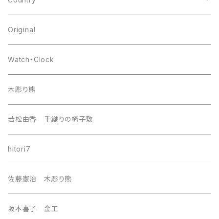
japan
Original
europa
Watch・Clock
india
木彫り熊
nordic
若松由香 手織りの椅子敷
southeast Asia
hitori7
east asia
佐藤憲治 木彫り熊
Central Asia
坂本喜子 金工