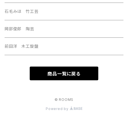
U.S.A
石毛みほ 竹工芸
岡部俊郎 陶芸
前田洋 木工旋盤
商品一覧に戻る
© ROOMS
Powered by