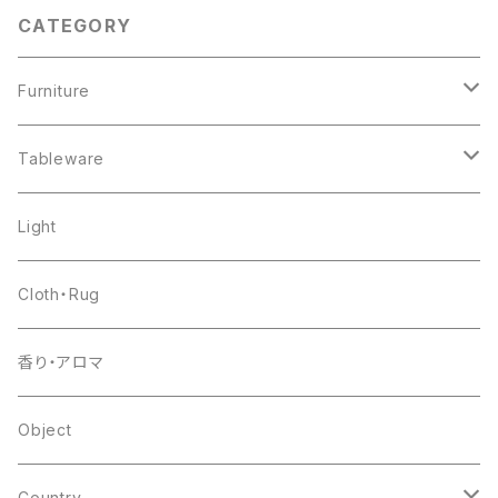
CATEGORY
Furniture
chair
Tableware
shelf
pottery
Light
table
glass
Cloth・Rug
other
flower base
香り・アロマ
other
Object
Country