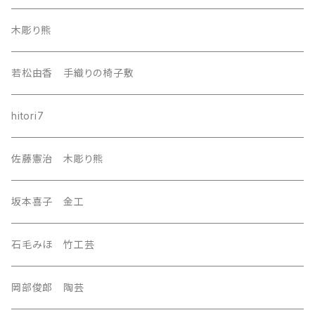
india
木彫り熊
nordic
若松由香 手織りの椅子敷
southeast Asia
hitori7
east asia
佐藤憲治 木彫り熊
Central Asia
坂本喜子 金工
U.S.A
石毛みほ 竹工芸
岡部俊郎 陶芸