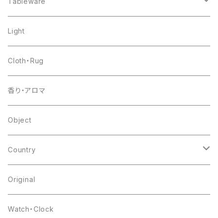
chair
Tableware
shelf
pottery
Light
table
glass
Cloth・Rug
other
flower base
香り・アロマ
other
Object
Country
japan
Original
europa
Watch・Clock