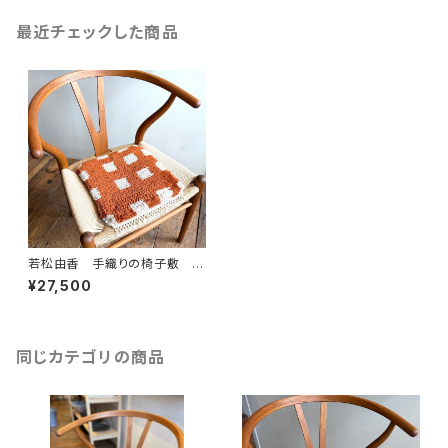
最近チェックした商品
若松由香 手織りの椅子敷 新
色
¥27,500
同じカテゴリの商品