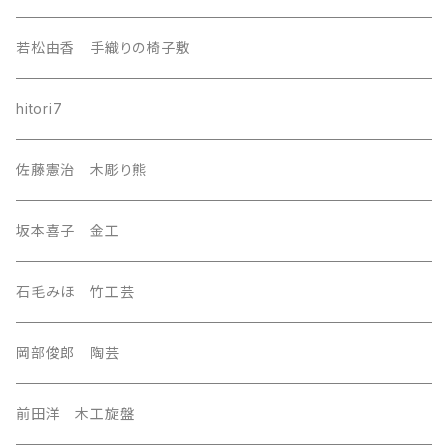
nordic
若松由香 手織りの椅子敷
southeast Asia
hitori7
east asia
佐藤憲治 木彫り熊
Central Asia
坂本喜子 金工
U.S.A
石毛みほ 竹工芸
岡部俊郎 陶芸
前田洋 木工旋盤