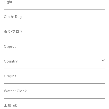
shelf
pottery
Light
table
glass
Cloth・Rug
other
flower base
香り・アロマ
other
Object
Country
japan
Original
europa
Watch・Clock
india
木彫り熊