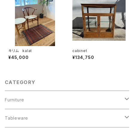
キリム kalat
cabinet
¥45,000
¥134,750
CATEGORY
Furniture
chair
Tableware