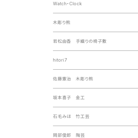
europa
Watch・Clock
india
木彫り熊
nordic
若松由香 手織りの椅子敷
southeast Asia
hitori7
east asia
佐藤憲治 木彫り熊
Central Asia
坂本喜子 金工
U.S.A
石毛みほ 竹工芸
岡部俊郎 陶芸