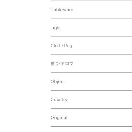
chair
Tableware
shelf
pottery
Light
table
glass
Cloth・Rug
other
flower base
香り・アロマ
other
Object
Country
japan
Original