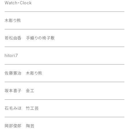
europa
Watch・Clock
india
木彫り熊
nordic
若松由香 手織りの椅子敷
southeast Asia
hitori7
east asia
佐藤憲治 木彫り熊
Central Asia
坂本喜子 金工
U.S.A
石毛みほ 竹工芸
岡部俊郎 陶芸