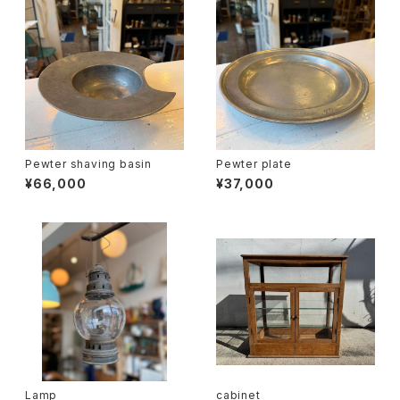
Pewter shaving basin
Pewter plate
¥66,000
¥37,000
Lamp
cabinet