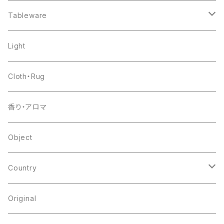
chair
Tableware
shelf
pottery
Light
table
glass
Cloth・Rug
other
flower base
香り・アロマ
other
Object
Country
japan
Original