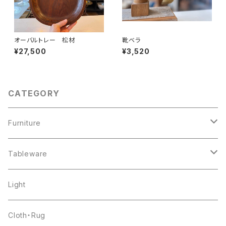
オーバルトレー 松材
靴ベラ
¥27,500
¥3,520
CATEGORY
Furniture
chair
Tableware
shelf
pottery
Light
table
glass
Cloth・Rug