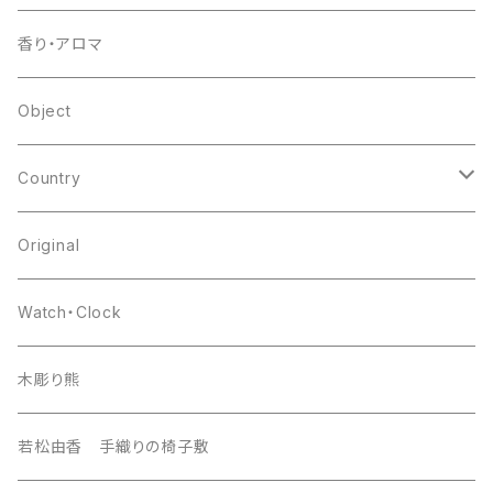
other
flower base
香り・アロマ
other
Object
Country
japan
Original
europa
Watch・Clock
india
木彫り熊
nordic
若松由香 手織りの椅子敷