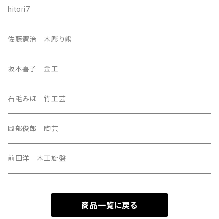
southeast Asia
hitori7
east asia
佐藤憲治 木彫り熊
Central Asia
坂本喜子 金工
U.S.A
石毛みほ 竹工芸
岡部俊郎 陶芸
前田洋 木工旋盤
商品一覧に戻る