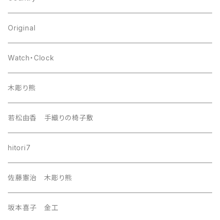
japan
Original
europa
Watch・Clock
india
木彫り熊
nordic
若松由香 手織りの椅子敷
southeast Asia
hitori7
east asia
佐藤憲治 木彫り熊
Central Asia
坂本喜子 金工