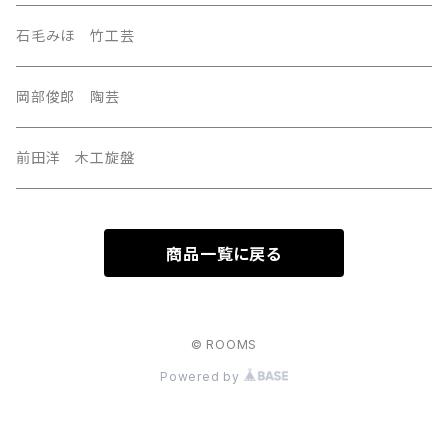
U.S.A
石毛みほ 竹工芸
岡部俊郎 陶芸
前田洋 木工旋盤
商品一覧に戻る
© ROOMS
Powered by