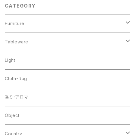
CATEGORY
Furniture
chair
Tableware
shelf
pottery
Light
table
glass
Cloth・Rug
other
flower base
香り・アロマ
other
Object
Country