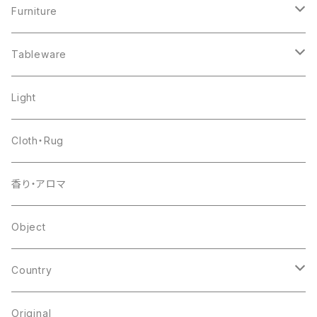
Furniture
chair
Tableware
shelf
pottery
Light
table
glass
Cloth・Rug
other
flower base
香り・アロマ
other
Object
Country
japan
Original