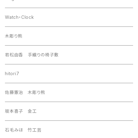
europa
Watch・Clock
india
木彫り熊
nordic
若松由香 手織りの椅子敷
southeast Asia
hitori7
east asia
佐藤憲治 木彫り熊
Central Asia
坂本喜子 金工
U.S.A
石毛みほ 竹工芸