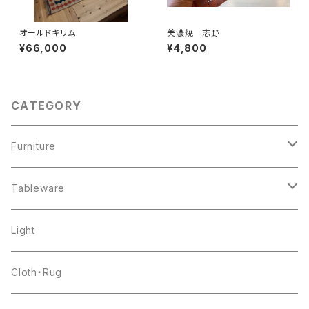
オールドキリム
美濃焼 志野
¥66,000
¥4,800
CATEGORY
Furniture
chair
Tableware
shelf
pottery
Light
table
glass
Cloth・Rug