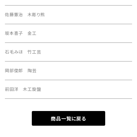
east asia
佐藤憲治 木彫り熊
Central Asia
坂本喜子 金工
U.S.A
石毛みほ 竹工芸
岡部俊郎 陶芸
前田洋 木工旋盤
商品一覧に戻る