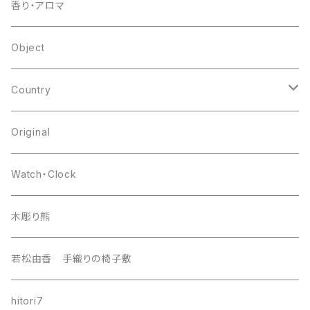
other
flower base
香り・アロマ
other
Object
Country
japan
Original
europa
Watch・Clock
india
木彫り熊
nordic
若松由香 手織りの椅子敷
southeast Asia
hitori7